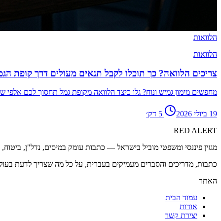
הלוואות
הלוואות
צריכים הלוואה? כך תוכלו לקבל תנאים מעולים דרך קופת הג
מחפשים מימון גמיש ונוח? גלו כיצד הלוואה מקופת גמל תחסוך לכם אלפי ש
19 ביולי 2026
5
דק׳
RED
ALERT
מגזין פיננסי ומשפטי מוביל בישראל — כתבות עומק במיסים, נדל"ן, ביטוח,
כתבות, מדריכים והסברים מעמיקים בעברית, על כל מה שצריך לדעת בעול
האתר
עמוד הבית
אודות
יצירת קשר