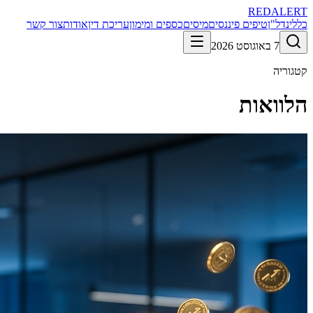
RED
ALERT
כללי
נדל"ן
טיפים פיננסים
מיסים
כספים ומימון
עריכת דין
אודות
צור קשר
7 באוגוסט 2026
קטגוריה
הלוואות