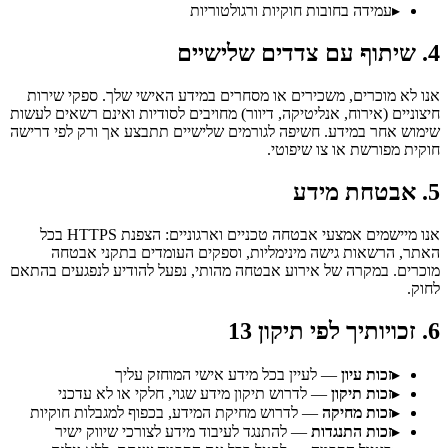
▸
עמידה בחובות חוקיות ורגולטוריות
4. שיתוף עם צדדים שלישיים
אנו לא מוכרים, משכירים או מסחרים במידע האישי שלך. ספקי שירות
חיצוניים (אירוח, אנליטיקה, דיוור) מחויבים לסודיות ואינם רשאים לעשות
שימוש אחר במידע. חשיפה לגורמים שלישיים תתבצע אך ורק לפי דרישה
חוקית מפורשת או צו שיפוטי.
5. אבטחת מידע
אנו מיישמים אמצעי אבטחה טכניים וארגוניים: הצפנת HTTPS בכל
האתר, הרשאות גישה מינימליות, וספקים העומדים בתקני אבטחה
מוכרים. במקרה של אירוע אבטחה מהותי, נפעל להודיע לנפגעים בהתאם
לחוק.
6. זכויותיך לפי תיקון 13
▸
זכות עיון
—
לעיין בכל מידע אישי המוחזק עליך
▸
זכות תיקון
—
לדרוש תיקון מידע שגוי, חלקי או לא עדכני
▸
זכות מחיקה
—
לדרוש מחיקת המידע, בכפוף למגבלות חוקיות
▸
זכות התנגדות
—
להתנגד לעיבוד מידע לצורכי שיווק ישיר