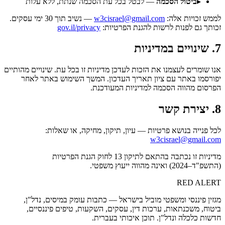
▸
ביטול הסכמה
—
לבטל בכל עת הסכמה שנתת, ללא עלות
לממש זכויות אלה:
w3cisrael@gmail.com
— נשיב תוך 30 ימי עסקים.
זכותך גם לפנות לרשות להגנת הפרטיות:
gov.il/privacy
7. שינויים במדיניות
אנו שומרים לעצמנו את הזכות לעדכן מדיניות זו בכל עת. שינויים מהותיים
יפורסמו באתר עם ציון תאריך העדכון. המשך השימוש באתר לאחר
הפרסום מהווה הסכמה למדיניות המעודכנת.
8. יצירת קשר
לכל פנייה בנושא פרטיות — עיון, תיקון, מחיקה, או שאלות:
w3cisrael@gmail.com
מדיניות זו נכתבה בהתאם לתיקון 13 לחוק הגנת הפרטיות
(התשפ"ד–2024) ואינה מהווה ייעוץ משפטי.
RED
ALERT
מגזין פיננסי ומשפטי מוביל בישראל — כתבות עומק במיסים, נדל"ן,
ביטוח, משכנתאות, ערכות דין, עסקים, השקעות, טיפים פיננסיים,
חדשות כלכלה ונדל"ן. תוכן איכותי בעברית.