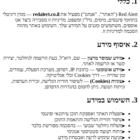
1. כללי
Red Alert ("האתר", "אנחנו") מפעיל את
redalert.co.il
— מגזין דיגיטלי
בתחומי פיננסים, מיסים, נדל"ן ומשפט. מדיניות זו מסבירה כיצד אנו
אוספים, משתמשים ומגנים על המידע שלך. השימוש באתר מהווה
הסכמה למדיניות זו.
2. איסוף מידע
▸
מידע שמוסר מרצון
— שם, דוא"ל, בעת הרשמה לניוזלטר, יצירת
קשר או הרשמה לאתר.
▸
מידע אוטומטי
— כתובת IP, דפדפן, מערכת הפעלה, עמודים,
זמן שהייה — דרך Cookies וכלי אנליטיקה.
▸
עוגיות (Cookies)
— לשיפור חוויית הגלישה, זכירת העדפות,
וניתוח תנועה. ניתן לחסום בהגדרות הדפדפן.
3. השימוש במידע
▸
הפעלת האתר ואספקת תוכן עיתונאי ופיננסי
▸
שיפור חוויית הגלישה והתאמת התוכן
▸
משלוח ניוזלטר שבועי — בהסכמה מפורשת בלבד
▸
ניתוח תנועה סטטיסטי אנונימי
▸
מניעת שימוש לרעה ואבטחת מידע