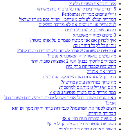
איך בי די איי משפיע עלינו?
5 דברים שחייבים לדעת על ביטוח בית משותף
גרילי פחמים מסדרת Performer
המדריך המלא לעולים מארהב – קניית נכס בארץ ישראל
למה צריך עו"ד מיסים אם לא מדובר בפלילים
כל מה שצריך לדעת על ריבית
3 טיפים למחזור משכנתא
איך לבדוק אם אני מבוטח פעמיים על אותו ביטוח?
מתי נוכל לקבל החזר מס?
4 פרטים להשוואה שאסור לשכוח כשבוחרים ביטוח לחו"ל
מה עושים כאשר לווה המשכנתא נפטר?
מפסיקים לחסוך בבנק! הנה 2 אופציות טובות יותר
החשיבות שבבדיקת בדק בית
הכירו את אג'נדה
המדריך להתנהלות מול המסלקה הפנסיונית
מה כרוך בפתיחת עוסק מורשה?
האם יש גריל גז מותאם למרפסת?
כמה מרוויח סוכן ביטוח פנסיוני עצמאי?
האם קניית משרד בתל אביב משתלמת יותר מהשכרת משרד בתל
אביב?
רוצים לסגור את המרפסת? לעמידות ברוח חזקה מסך זיפ הוא
הבחירה היחידה!
3 טעויות נפוצות בעת תמ"א 38
השקעות אלטרנטיביות – מה הן ולמי הן?
חישוב תאונת עבודה ביטוח לאומי