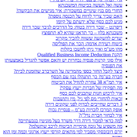
עשה ואל תעשה בביטוח המשכנתא
החזרי מס בגין שינויים במשכורת: איך מגישים את הבקשה?
האם שכיר צריך לדווח על הכנסה נוספת?
מגיע לכם כסף שלא ידעתם על קיומו
דיפרנט – שכר דירה בטוח: כל הדרכים לגיבוי שכר דירה
משכנתא בלון – כך תדאגו שהיא לא תתפוצץ
יעדים להשקעה ששווה להכיר מקרוב
ביטוח רעידת אדמה: הכר את הפוליסה
מהו מע"מ ואיך ניתן לחשבו בקלות
תקנת Qualified Business Income Deduction
אילו סוגי קרנות פנסיה נבחרות יש והאם אפשר להגדיל באמצעותן
את הפנסיה
כיצד לקבל החזר כספי מהמדינה על השרברב שהזמנת לבית?
חברה בע"מ? כך תתנהלו נכון עם הכסף
איך תמ"א 38 עוזרת להוזיל את הביטוח
מה תפקידן של חברות ייעוץ עסקי?
איך לרכוש חנות שתכניס לכם כסף
זכאות להחזרי מס לפי גיל, מין ותושבות
3 דברים שחייבים לבדוק לפני שקונים דירה
אופק המרכז לזכויות בע"מ – פנסיית נכות
איך לבחור חברת נדל"ן?
למה כדאי למכור דירה דרך משרד בעל מוניטין בגבעתיים?
מה משפיע על גובה פרמיית הביטוח לרכב שתשלמו?
יורם דובובסקי מסביר למי מתאים קורסי ייעוץ ארגוני וכמה זמן הוא