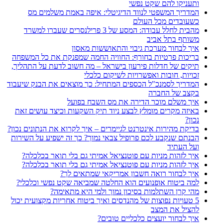
ותעניקו להם שקט נפשי
המדריך המשפטי לנווד הדיגיטלי: איפה באמת משלמים מס
כשעובדים מכל העולם
מהבית לחלל עבודה: המסע של 3 פרילנסרים שעברו למשרד
משותף בתל אביב
איך לבחור מערכת גיבוי והתאוששות מאסון
בריכות פרטיות בחורף: החוויה החמה שמפנקת את כל המשפחה
תיקים של חדלות פירעון בישראל – מה חשוב לדעת על התהליך,
זכויות, חובות ואפשרויות לשיקום כלכלי
המדריך לסמנכ"ל הכספים המתחיל: כך מוצאים את הבנק שיעבוד
בקצב של החברה
איך משלם מוכר הדירה את מס השבח בפועל
באיזה מקרים מומלץ לבצע ניוד תיק השקעות וכיצד עושים זאת
נכון?
בדיקת מהירות אינטרנט לגיימרים – איך לקרוא את הנתונים נכון?
הבנתם שנקבע לכם פרופיל צבאי נמוך? כך זה ישפיע על השירות
ועל העתיד
איך לזהות מניות עם פוטנציאל אמיתי גם בלי תואר בכלכלה?
איך לזהות מניות עם פוטנציאל אמיתי גם בלי תואר בכלכלה?
איך לבחור רואה חשבון אמריקאי שמתאים לך?
למה ביטוח אופנועים הוא החלטה שמביאה שקט נפשי וכלכלי?
מהי קרן השתלמות בסיכון נמוך ולמי היא מתאימה?
5 טעויות נפוצות של מהנדסים ואיך ביטוח אחריות מקצועית יכול
להציל את המצב
איך לבחור יועצים כלכליים טובים?