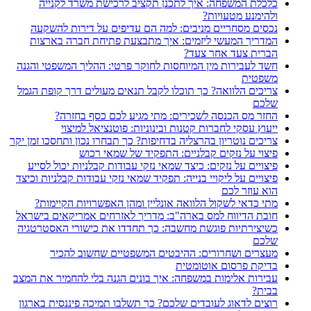
כלכלת המשפחה: איך לתכנן תקציב לרכישת משרד לקנייה
ולהימנע מטעויות?
נכסים מסחריים מניבים: למה הם עדיפים על דירות להשקעה
המדריך המעשי ליזמים: איך מתבצעת פתיחת חברה בארצות
הברית צעד אחר צעד?
חשד לעבירות מין המיוחסות לחוקר פרטי: ההליך המשפטי והגנה
משפטית
צריכים הלוואה? כך תוכלו לקבל תנאים מעולים דרך קופת הגמל
שלכם
החזר מס הכנסה לשכירים: מתי מגיע לכם כסף בחזרה?
ייעוץ עסקי לחברות קטנות ובינוניות: פוטנציאל למיצוי
צריכים נוטריון בהרצליה בדחיפות? כך תבחרו נכון ותחסכו זמן יקר
פיצוי על נזקים קבלניים: התפקיד של שמאי רכוש
פיצויים על נזקים: כיצד שמאי נזקי עבודות קבלניות יכול לסייע
פיצויים על ליקויי בנייה: תפקיד שמאי נזקי עבודות קבלניות וכיצד
הוא עוזר לכם
מתי כדאי לשקול הלוואה אונליין ומהן האפשרויות הקיימות?
חובת הדיווח למס בארה"ב: מדריך לאזרחים אמריקאים בישראל
כשיצירתיות פוגשת מחשבה: כך תחדדו את כישורי האסטרטגיה
שלכם
מעצרים ושחרורים: ההיבטים המשפטיים שחשוב להכיר
בדיקת פרסום אוטומטית
עבירות אלימות במשפחה: איך בונים הגנה בלי להחמיר את המצב
בבית?
רוצים לדאוג לעובדים שלכם? כך תשלבו תמיכה פיננסית בארגון