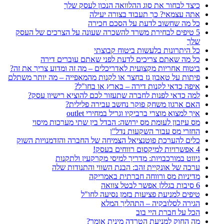
כיצד לבחור את סוג ההלוואה הנכון לעסק שלך
אתה עצמאי? כך תעבוד בצורה יעילה
כל מה שחשוב לדעת על הסכם חכירה
5 טיפים לבחירת משרד להשכרה שעונה על הצרכים של העסק
שלך
כל היתרונות בלעשות ביטוח קבוצתי
כל מה שאתם צריכים לדעת לפני שאתם עוברים דירה
ביטוח אחריות מקצועית לאדריכלים – מה זה ומדוע צריך את זה?
פיתות על טאבון גז בחצר או לקנות מהמאפייה – מה יותר משתלם
איפה כדאי לקנות דירה – בארץ או בחו"ל?
למה כדאי לפנות לחברה שתעזור לכם להוציא רישיון עסק?
האם ארגון משחק פוקר נחשב עבירה פלילית?
איך למצוא מוצרי ברביקיו וגריל במחירי outlet
מס עיזבון לעומת מס ירושה: הבדל בין שתי מערכות מיסוי
החזרי מס עבור השקעות נדל"ן
כלים להערכת פוטנציאל הצמיחה של החברה והזדמנויות השוק
4 אפשרויות למיקסום רווחים בעסק!
ניווט במורכבויות: מדריך למיסי מקרקעין ולתקנות
ערכה של אונקיית זהב: הבנת השווי והתנודות שלה
מדיניות מס ורווחה חברתית באמריקה
6 סיבות בגללן אפשר לבטל צוואה
טיפים למניעת פציעות בזמן נסיעה לחו"ל
הגירה לסלובקיה – התהליך המלא
הכל על חברת היי בוב
מה החוק למניעת הטרדה מינית אומר?