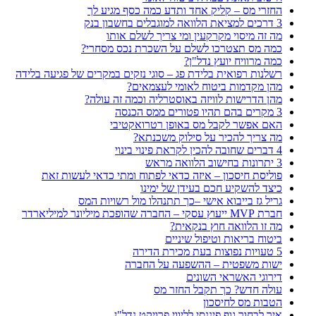
החזרי מס – קליק אחד ותדע כמה כסף מגיע לך
3 דרכים למציאת הלוואה למוגבלים בחשבון בנק
מה זה מיסוי מקרקעין ומי צריך לשלם אותו
כמה מס תצטרכו לשלם על השכרת נכס מסחרי?
כמה מרוויח יועץ נדל"ן?
רשלנות רפואית בלידת פג – סוגי נזקים במקרים של פגיעה בלידה
מהן מקדמות ביטוח לאומי לעצמאים?
מהן הדרישות לוויזה באוסטרליה וכמה זה עולה?
3 מקרים בהם תהיו פטורים ממס הכנסה
האם אפשר לקבל מס באופן רטרואקטיבי
מה צריך להכיר על סילוק משכנתא?
4 דברים שחובה להכין לקראת פינוי בינוי
3 יתרונות בחישוב הלוואה מראש
פוליסת חיסכון – איזה כדאי לפתוח ומתי כדאי לעשות זאת
כיצד להשקיע חכם בעידן של ימינו
גריל גז בייבוא אישי –כך תתנהלו מול רשויות המס
חברת MVP ייעוץ עסקי – החברה שהופכת מיליונר למיליארדר
מה זו הלוואה חוץ בנקאית?
ביטוח בריאות וטיפול שיניים
5 טעויות נפוצות בעת מכירת הדירה
ישות משפטית – ההשפעה על החברה
דירוגי האשראי השונים
עולה חדש? כך תקבל החזר מס
הטבות מס לחיסכון
איך לבחור גוף פיננסי לליווי פרויקט נדל"ן