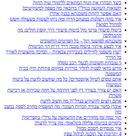
כיצד תבחרו את הגוף המתאים ללימודי שוק ההון?
תשואות השקעה בנדל"ן בדובאי: מה מצפה למשקיעים?
האם אפשר לקחת משכנתא בבנק אחר?
איך נזהה רשלנות במעקב הריון ומה ניתן לעשות כשעולה חשש
למחדל רפואי?
ביטוח סיעודי פרטי מול ביטוח סיעודי דרך קופת חולים: מה
ההבדלים?
משכנתא לפושטי רגל – כל הפרטים החשובים
איך לבצע איתור ביטוח מבנה דרך דו"ח הר הביטוח?
ייעוץ משפטי לחיילים בעבירות צבאיות – תמיכה מקצועית לאורך
כל הדרך
5 עובדות חשובות לבעלי רכב טסלה
מדוע כדאי לפנות להליך בוררות במקום פתיחת תיק בבית
המשפט?
אתם טסים לטיול אקסטרים? כל מה שחשוב לדעת על ביטוח
הנסיעות
האם יש צורך בעורך דין לפני חתימה על חוזה שכירות או רכישת
משרד?
אתם רוצים להשקיע בנדל"ן? מה חשוב לדעת
אובדן כושר עבודה וזכויות העובד: מה המעסיק מחויב לספק במצב
כזה
תוך כמה זמן מחזירים את ההשקעה על נדל"ן בקפריסין?
כיסויים בביטוח צלילה בינלאומי: מה צריך לדעת?
איך מנסחים הסכם ממון?
4 יתרונות של תוכנה לניהול עסק