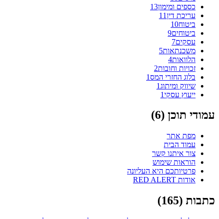
כספים ומימון
13
עריכת דין
11
ביטוח
10
ביטוחים
9
עסקים
7
משכנתאות
5
הלוואות
4
זכויות וחובות
2
בלוג החזרי המס
1
שיווק ומיתוג
1
ייעוץ עסקי
1
עמודי תוכן (
6
)
מפת אתר
עמוד הבית
צור איתנו קשר
הוראות שימוש
פרטיותכם היא העליונה
אודות RED ALERT
כתבות (
165
)