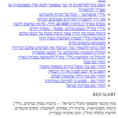
נמשך
האם טיול לפיליפינים זה יעד שאפשר לטוס אליו בספונטניות או
שצריך להתארגן?
נדל"ן אינטרנטי – הכול על חנויות אינטרנט
מזגן נייד להשכרה לאורחים שמגיעים הביתה
נכסים בארה"ב מתחת ל40,000 דולר- כל מה שחשוב לדעת
נדל"ן בחו"ל: נשמע מורכב, בפועל – משחק ילדים
ביטוח מבנה מה קורה שאין ביטוח מבנה על הנכס שלכם
השקעות נדל"ן לעומת השקעות בשוק ההון
משכנתא בתנאים נוחים
למה כדאי להשאיר בהר הביטוח את הפרטים שלכם לבירור?
הנהלת חשבונות באינטרנט: כך תמנעו מטעויות
ההבדל בין השקעות נדל"ן בחו"ל להשקעה במניות בארץ
החזר מס שבח
החזרי מס בגין טיפול בקרוב משפחה סיעודי
האם כדאי לכם לפנות אל הר הכסף?
החזרי מס בגין הילד שהבאת לעולם
החזרי מס – פשוט כי למדתם באקדמיה
החזרי מס במדינת ישראל
RED
ALERT
מגזין פיננסי ומשפטי מוביל בישראל — כתבות עומק במיסים, נדל"ן,
ביטוח, משכנתאות, ערכות דין, עסקים, השקעות, טיפים פיננסיים,
חדשות כלכלה ונדל"ן. תוכן איכותי בעברית.