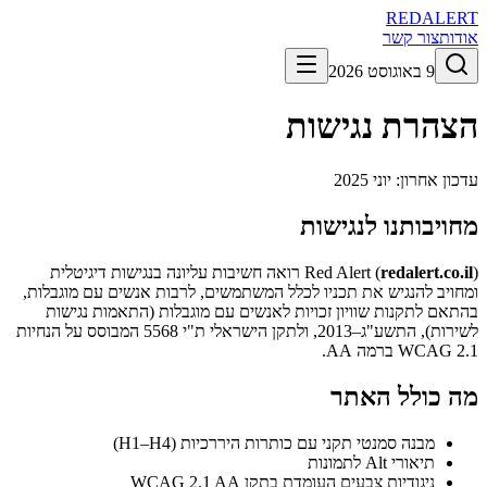
RED
ALERT
אודות
צור קשר
9 באוגוסט 2026
הצהרת נגישות
עדכון אחרון:
יוני 2025
מחויבותנו לנגישות
redalert.co.il
Red Alert (
) רואה חשיבות עליונה בנגישות דיגיטלית
ומחויב להנגיש את תכניו לכלל המשתמשים, לרבות אנשים עם מוגבלות,
בהתאם לתקנות שוויון זכויות לאנשים עם מוגבלות (התאמות נגישות
לשירות), התשע"ג–2013, ולתקן הישראלי ת"י 5568 המבוסס על הנחיות
WCAG 2.1 ברמה AA.
מה כולל האתר
מבנה סמנטי תקני עם כותרות היררכיות (H1–H4)
תיאורי Alt לתמונות
ניגודיות צבעים העומדת בתקן WCAG 2.1 AA