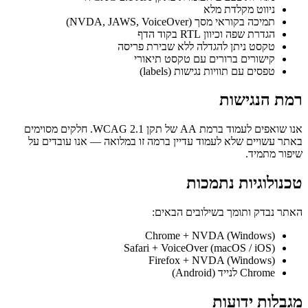
ניווט מקלדת מלא
תמיכה בקוראי מסך (NVDA, JAWS, VoiceOver)
הגדרת שפה וכיוון RTL בקוד הדף
טקסט ניתן להגדלה ללא שבירת פריסה
קישורים ברורים עם טקסט תיאורי
טפסים עם תוויות נגישות (labels)
רמת הנגישות
אנו שואפים לעמוד ברמת AA של תקן WCAG 2.1. חלקים מסוימים
באתר עשויים שלא לעמוד עדיין ברמה זו במלואה — אנו עובדים על
שיפור מתמיד.
טכנולוגיות נתמכות
האתר נבדק ותומך בשילובים הבאים:
Chrome + NVDA (Windows)
Safari + VoiceOver (macOS / iOS)
Firefox + NVDA (Windows)
Chrome לנייד (Android)
מגבלות ידועות