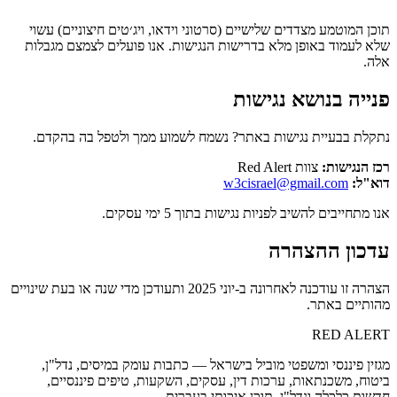
תוכן המוטמע מצדדים שלישיים (סרטוני וידאו, ויג׳טים חיצוניים) עשוי
שלא לעמוד באופן מלא בדרישות הנגישות. אנו פועלים לצמצם מגבלות
אלה.
פנייה בנושא נגישות
נתקלת בבעיית נגישות באתר? נשמח לשמוע ממך ולטפל בה בהקדם.
רכז הנגישות:
צוות Red Alert
דוא"ל:
w3cisrael@gmail.com
אנו מתחייבים להשיב לפניות נגישות בתוך 5 ימי עסקים.
עדכון ההצהרה
הצהרה זו עודכנה לאחרונה ב-
יוני 2025
ותעודכן מדי שנה או בעת שינויים
מהותיים באתר.
RED
ALERT
מגזין פיננסי ומשפטי מוביל בישראל — כתבות עומק במיסים, נדל"ן,
ביטוח, משכנתאות, ערכות דין, עסקים, השקעות, טיפים פיננסיים,
חדשות כלכלה ונדל"ן. תוכן איכותי בעברית.