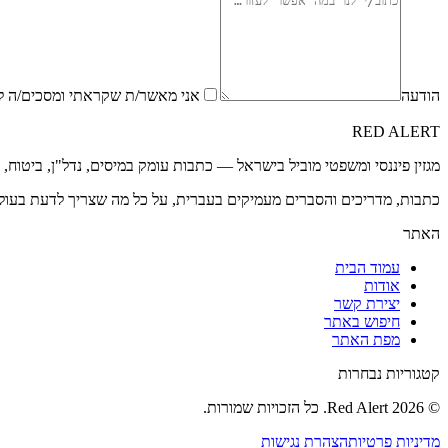
הודעה
אני מאשר/ת שקראתי ומסכים/ה ל
RED
ALERT
מגזין פיננסי ומשפטי מוביל בישראל — כתבות עומק במיסים, נדל"ן, ביטוח,
כתבות, מדריכים והסברים מעמיקים בעברית, על כל מה שצריך לדעת בעול
האתר
עמוד הבית
אודות
יצירת קשר
חיפוש באתר
מפת האתר
קטגוריות נבחרות
©
2026
Red Alert
. כל הזכויות שמורות.
מדיניות פרטיות
הצהרת נגישות