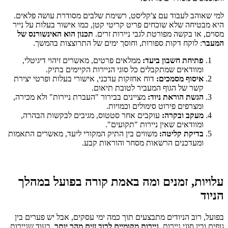
למי שאוהב לעבוד עם צ'קליסט, רשימת שלבים מסודרת עושה פלאים.
היא מבטיחה שלא שוכחים פריט קריטי קטן, כמו אישור בעלות על נייר
מסוים, או בקשה מפורטת לגבי ניירות זרים.
תכנון הוא האינשורנס של
המעבר
: לוקח דקות ספורות, וחוסך ימים של התרוצצות בהמשך.
פתיחת חשבון ביעד:
ממלאים פרטים, מאשרים זיהוי דיגיטלי,
ומוודאים שמתקבלים כל סוגי הניירות הקיימים בתיק.
איסוף מסמכים:
דוח אחזקות עדכני, אישורי בעלות ופרטי יצירת
קשר של הגוף המעביר לטובת תיאום.
הגשת הוראת ניוד:
מציינים בבירור "העברת ניירות" ולא מכירה,
ומצרפים פירוט סימולים וכמויות.
מעקב ובקרה:
עוקבים אחר סטטוס, מגיבים לבקשות הבהרה,
ומוודאים שאין ניירות "תקועים".
בדיקת קליטה:
משווים בין התיק המקורי ליעד, מאשרים התאמות
ומעדכנים הרשאות מסחר והוראות קבע.
עלויות, זמנים ומה באמת קורה בפועל במהלך
הניוד
בפועל, רוב הניודים מתבצעים תוך כמה ימי עסקים, אבל יש פערים בין
גופים ובין סוגי ניירות.
ניירות מקומיים לרוב זזים מהר יותר
, בעוד שניירות