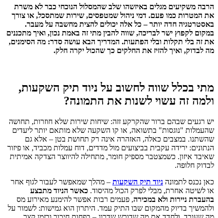
הרבה משקיעים מגלים באיזשהו שלב שהמסלול הנוכחי כבר לא משרת
את המטרות כמו פעם. דמי ניהול שמטפסים, שירות שמתסכל, או צורך
באסטרטגיה חדה יותר – כל אלה יכולים להצית מחשבה על מעבר.
במקום לקפוץ ישר לבריכה, שווה להבין מתי זה באמת נכון, ואיך מתכננים
את זה בלי תקלות ובלי הפתעות. המדריך הבא עושה סדר: מה הסימנים,
מה לבדוק, ואיך להזיז את החלקים כך שהכול יקרה חלק.
מתי בכלל שווה לחשוב על ניוד תיק השקעות,
ולמה זה עשוי לשנות את התמונה?
יש רגעים שבהם ברור שהקרקע זזה: שיחות שירות שלא חוזרות, תחושה
שהעמלות "נוגסות" בתשואה, או קו השקעה שלא מותאם יותר ליעדים
שהשתנו. במצבים כאלה, האזהרה אינה רק תחושת בטן – אלא גם
הנתונים: ירידה עקבית בביצועים מול מדדים, דוח עמלות מכביד, או פיזור
שאיבד איזון. כשמצטבר מספיק חומר, מתחילה להיווצר הצדקה אמיתית
לבדוק חלופה.
כאן נכנס לתמונה
ניוד תיק השקעות
– מהלך שמאפשר לעבור לגוף אחר
או לשיטה אחרת, מבלי לפרק הכול מהיסוד.
כאשר הניוד מתבצע
בהעברת ניירות ולא במכירה
, פעמים רבות אפשר להימנע מאירוע מס
ולהמשיך בדיוק מהמקום שבו התיק עמד. היתרון הוא גמישות: לשמור על
מה שעובד, ולחדד את מה שדורש שדרוג – בפחות חיכוך ובזמן קצר