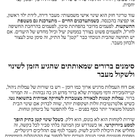
יחסית.
עוד טריגר חזק הוא שינוי אישי משמעותי: מעבר דירה, לידת ילד ראשון,
או קפיצה בהכנסה.
כשמתעדכנים החיים – מתעדכנת גם מעטפת
ההשקעות
. לפעמים מדובר בהפחתת סיכון, לפעמים בהרחבת החשיפה
לחו"ל, ולפעמים פשוט בצורך בממשק יעיל וכיול מחדש של היעדים. אם
יש תחושה שהבית הנוכחי כבר "קטן" על התיק, זה סימן טוב לעצור
ולבחון מעבר.
סימנים ברורים שמאותתים שהגיע הזמן לשינוי
ולשקול מעבר
אם דוח העמלות מרגיש ארוך כמו רומן – ויש בו שורות של עמלות ניהול,
קנייה/מכירה ודמי משמרת שלא ברור מדוע הן כה גבוהות – זה תמרור
ברור.
עמלות קטנות לכאורה מצטברות לשחיקה אמיתית בתשואה נטו
.
כשיש אלטרנטיבות זולות ושקופות יותר, שווה לבדוק אם שינוי הבית
המנהל משאיר יותר כסף בפנים – בלי להתפשר על ביטחון ונוחות.
שירות לקוחות הוא לא בונוס, הוא דלק.
כשכל שינוי קטן בתיק הופך
למסע ביורוקרטי
, או כשנדרש זמן המתנה בלתי סביר לכל בקשה, זה
מחליש את היכולת להגיב לשוק. מעבר לגוף עם תהליכים דיגיטליים,
טפסים פשוטים וזמני תגובה קצרים יכול להפוך את ההתנהלות היומיומית