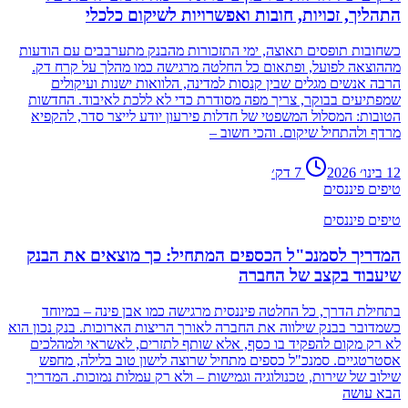
התהליך, זכויות, חובות ואפשרויות לשיקום כלכלי
כשחובות תופסים תאוצה, ימי התזכורות מהבנק מתערבבים עם הודעות
מההוצאה לפועל, ופתאום כל החלטה מרגישה כמו מהלך על קרח דק.
הרבה אנשים מגלים שבין קנסות למדינה, הלוואות ישנות ועיקולים
שמפתיעים בבוקר, צריך מפה מסודרת כדי לא ללכת לאיבוד. החדשות
הטובות: המסלול המשפטי של חדלות פירעון יודע לייצר סדר, להקפיא
מרדף ולהתחיל שיקום. והכי חשוב –
12 בינו׳ 2026
7
דק׳
טיפים פיננסים
טיפים פיננסים
המדריך לסמנכ"ל הכספים המתחיל: כך מוצאים את הבנק
שיעבוד בקצב של החברה
בתחילת הדרך, כל החלטה פיננסית מרגישה כמו אבן פינה – במיוחד
כשמדובר בבנק שילווה את החברה לאורך הריצות הארוכות. בנק נכון הוא
לא רק מקום להפקיד בו כסף, אלא שותף לתזרים, לאשראי ולמהלכים
אסטרטגיים. סמנכ"ל כספים מתחיל שרוצה לישון טוב בלילה, מחפש
שילוב של שירות, טכנולוגיה וגמישות – ולא רק עמלות נמוכות. המדריך
הבא עושה