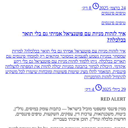
24 בדצמ׳ 2025
8
דק׳
טיפים פיננסים
טיפים פיננסים
איך לזהות מניות עם פוטנציאל אמיתי גם בלי תואר
בכלכלה?
איך לזהות מניות עם פוטנציאל אמיתי גם בלי תואר בכלכלה? למרות
שמסחר במניות נשמע לפעמים כמסובך ומתאים רק למומחי פיננסים עם
תארים בכלכלה, ניתן ללמוד לזהות מניות עם פוטנציאל גם בלי רקע
אקדמי. היכולת לבחור בתבונה במניות יכולה להוות את המפתח להצלחה
פיננסית. המאמר להלן מציג שיטות פשוטות ומוכחות שיעזרו לכל משקיע
להתחיל לזהות הזדמנויות
29 ביולי 2025
4
דק׳
RED
ALERT
מגזין פיננסי ומשפטי מוביל בישראל — כתבות עומק במיסים, נדל"ן,
ביטוח, משכנתאות, ערכות דין, עסקים, השקעות, טיפים פיננסיים,
חדשות כלכלה ונדל"ן. תוכן איכותי בעברית.