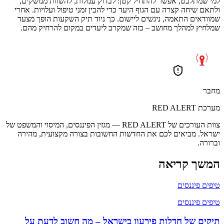
למי שמתלבט, אפשר להתחיל קטן: לבדוק עמלות, להשוות ממשקים,
ולתאם שיחה קצרה עם הגוף היעד כדי להבין זמני טיפול ועלויות. אחרי
שמוודאים התאמה, ניגשים ליישום. כך ניוד תיק השקעות הופך מצעד
שמלחיץ למהלך מחושב – כזה שמקרב ליעדים במקום להרחיק מהם.
מחבר
מערכת RED ALERT
צוות העורכים של RED ALERT — מגזין הפיננסים, המיסוי והמשפט של
ישראל. מביאים לכם את החדשות החשובות בצורה מקצועית, מהירה
וברורה.
המשך קריאה
טיפים פיננסים
טיפים פיננסים
תיקים של חדלות פירעון בישראל – מה חשוב לדעת על