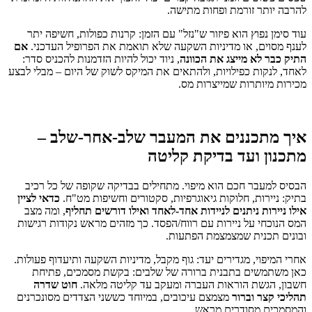
להרבה יותר זורמת ופחות מתישה.
עוד סימן נפוץ הוא פיזור ש"נזל" עם הזמן: קרנות כפולות, חשיפה יתר
לענף מסוים, או מדיניות השקעה שלא תואמת את הפרופיל העדכני.
אם
התיק כבר לא מייצג את הכוונה
, ניוד יכול להיות הזדמנות להכניס סדר:
לאחד, לנקות כפילויות, ולהתאים את המיקס לשוק של היום – מבלי לבצע
מכירות מיותרות שמייצרות מס.
איך מתכננים את המעבר שלב-אחר-שלב –
מתכנון ועד בדיקת קליטה
הבסיס למעבר חכם הוא מיפוי. מתחילים בבדיקה שקופה של כל רכיב
בתיק: ניירות, חלוקות גיאוגרפיות, סקטורים וחשיפות מט"ח.
כדאי לציין
אילו ניירות ניתנים לניידות אחד-לאחד ואילו דורשים תחליף
, ומה מצב
המס הנוכחי על ניירות עם רווח/הפסד. כך מזהים מראש נקודות רגישות
ובונים תכנית שמצמצמת הפתעות.
אחרי המיפוי, מגדירים יעד: גוף מקבל, מדיניות השקעה ותיעדוף פעולות.
כאן משתמשים בתבנית ברורה של שלבים: בקשת מסמכים, פתיחת
חשבון, הגשת הוראות העברה ומעקב עד קליטה מלאה.
חוט שדרה
תהליכי קצר וברור
מצמצם עיכובים, במיוחד כששני הצדדים מסונכרנים
והמסמכים מסודרים מראש.