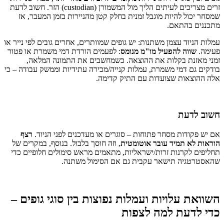
זרים מצריכים לעיתים הליך מול המשמורן (custodian) הזר. חשוב לדעת
שמסחר יכול להיות מוגבל זמנית בחלק קטן מהניירות בזמן המעבר, אז
מתכננים בהתאם.
עמלות הניוד עצמן משתנות: יש גופים שמוותרים, אחרים גובים לפי נייר או
פעימה.
שווה להפעיל מו"מ מנומס
: לפעמים הורדת דמי משמרת או פטור
זמני מאזנת בקלות את ההוצאה. כשמחשבים את התמונה המלאה,
בודקים גם דמי משמרת, עמלות קנייה/מכירה עתידיות וממשק עבודה – כי
אלה ההוצאות שצועדות עם התיק קדימה.
חשוב לדעת
אם יש פקודות מסחר פתוחות – סוגרים או מעדכנים לפני הניוד.
רצף
הוראות לא תמיד עובר אוטומטית
, וזה חוסך בלבול. בנוסף, במקרים של
תחליפים לקרנות זרות/ישראליות, מתאמים מראש סימולים חלופיים כדי
שהאסטרטגיה תישאר עקבית גם אם הסימול משתנה.
השוואת עלויות ועמלות נפוצות בין סוגי גופים –
כדי לדעת למה לצפות