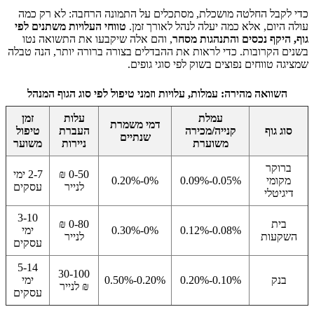
כדי לקבל החלטה מושכלת, מסתכלים על התמונה הרחבה: לא רק כמה
עולה היום, אלא כמה יעלה לנהל לאורך זמן.
טווחי העלויות משתנים לפי
גוף, היקף נכסים והתנהגות מסחר
, והם אלה שיקבעו את התשואה נטו
בשנים הקרובות. כדי לראות את ההבדלים בצורה ברורה יותר, הנה טבלה
שמציגה טווחים נפוצים בשוק לפי סוגי גופים.
השוואה מהירה: עמלות, עלויות וזמני טיפול לפי סוג הגוף המנהל
עמלת
עלות
זמן
דמי משמרת
סוג גוף
קנייה/מכירה
העברת
טיפול
שנתיים
משוערת
ניירות
משוער
ברוקר
0-50 ₪
2-7 ימי
מקומי
0.05%-0.09%
0%-0.20%
לנייר
עסקים
דיגיטלי
3-10
בית
0-80 ₪
0.08%-0.12%
0%-0.30%
ימי
השקעות
לנייר
עסקים
5-14
30-100
בנק
0.10%-0.20%
0.20%-0.50%
ימי
₪ לנייר
עסקים