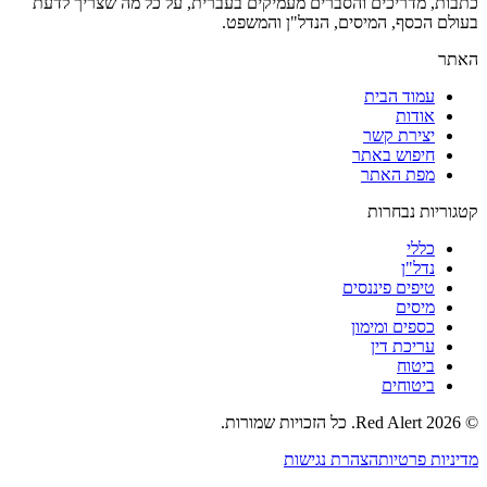
כתבות, מדריכים והסברים מעמיקים בעברית, על כל מה שצריך לדעת
בעולם הכסף, המיסים, הנדל"ן והמשפט.
האתר
עמוד הבית
אודות
יצירת קשר
חיפוש באתר
מפת האתר
קטגוריות נבחרות
כללי
נדל"ן
טיפים פיננסים
מיסים
כספים ומימון
עריכת דין
ביטוח
ביטוחים
©
2026
Red Alert
. כל הזכויות שמורות.
מדיניות פרטיות
הצהרת נגישות