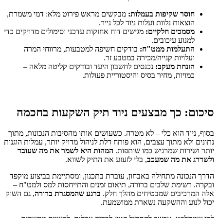
חוסר שקיפות בעמלות:
מבקשים מראש פירוט מלא: דמי משמרת,
הוצאות נלוות ועלות ניוד לכל נייר.
מסמכים חלקיים:
מגישים דוח אחזקות עדכני וסימולים מדויקים כדי
למנוע עיכובים.
התעלמות ממט"ח:
בודקים חשיפה למטבעות, מרווחי המרה
ועלויות קנייה/מכירה במטבע זר.
הזנחת מעקב:
נכנסים לחשבון היעד ובודקים קליטה מלאה –
כמויות, מחיר בסיס והיסטוריית פעולות.
סיכום: כך מבצעים ניוד תיק השקעות בחכמה
בסוף, ניוד הוא כלי – לא מטרה. כשעושים אותו מהסיבות הנכונות, מתוך
נתונים ולא מתוך עצבים, הוא פותח דלת לניהול מדויק יותר, עמלות הוגנות
יותר ושירות שמרגיש כמו שותפות.
המהות היא לשמר את מה שעובד
ולשדרג את מה שמעכב
, בלי לזעזע את התיק לשווא.
הדרך הנכונה מתחילה באבחון, עוברת בתכנון, ומסתיימת בביצוע מוקפד
ובקרה. רשימת שלבים ברורה, תיאום זמנים והתייחסות למס ולמט"ח –
אלה המרכיבים שמבטיחים מהלך חלק.
ברגע שהמסגרת ברורה
, גם השוק
יכול לנוע וההשקעה נשארת ממושמעת.