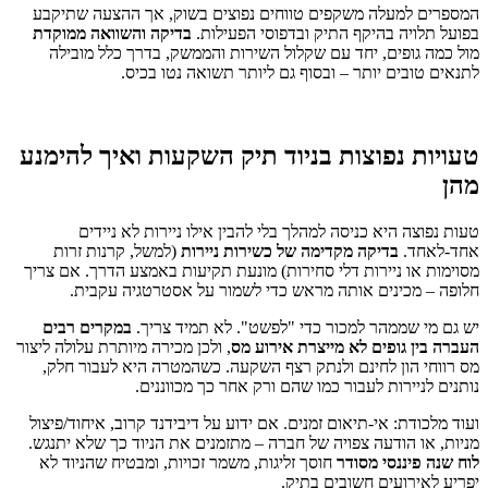
המספרים למעלה משקפים טווחים נפוצים בשוק, אך ההצעה שתיקבע
בפועל תלויה בהיקף התיק ובדפוסי הפעילות.
בדיקה והשוואה ממוקדת
מול כמה גופים, יחד עם שקלול השירות והממשק, בדרך כלל מובילה
לתנאים טובים יותר – ובסוף גם ליותר תשואה נטו בכיס.
טעויות נפוצות בניוד תיק השקעות ואיך להימנע
מהן
טעות נפוצה היא כניסה למהלך בלי להבין אילו ניירות לא ניידים
אחד-לאחד.
בדיקה מקדימה של כשירות ניירות
(למשל, קרנות זרות
מסוימות או ניירות דלי סחירות) מונעת תקיעות באמצע הדרך. אם צריך
חלופה – מכינים אותה מראש כדי לשמור על אסטרטגיה עקבית.
יש גם מי שממהר למכור כדי "לפשט". לא תמיד צריך.
במקרים רבים
העברה בין גופים לא מייצרת אירוע מס
, ולכן מכירה מיותרת עלולה ליצור
מס רווחי הון לחינם ולנתק רצף השקעה. כשהמטרה היא לעבור חלק,
נותנים לניירות לעבור כמו שהם ורק אחר כך מכווננים.
ועוד מלכודת: אי-תיאום זמנים. אם ידוע על דיבידנד קרוב, איחוד/פיצול
מניות, או הודעה צפויה של חברה – מתזמנים את הניוד כך שלא יתנגש.
לוח שנה פיננסי מסודר
חוסך זליגות, משמר זכויות, ומבטיח שהניוד לא
יפריע לאירועים חשובים בתיק.