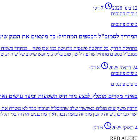
12 בינו׳ 2026
7
דק׳
טיפים פיננסים
טיפים פיננסים
המדריך לסמנכ"ל הכספים המתחיל: כך מוצאים את הבנק שיע
בתחילת הדרך, כל החלטה פיננסית מרגישה כמו אבן פינה – במיוחד כשמדוב
סמנכ"ל כספים מתחיל שרוצה לישון טוב בלילה, מחפש שילוב של שירות, טכנ
24 בדצמ׳ 2025
8
דק׳
טיפים פיננסים
טיפים פיננסים
באיזה מקרים מומלץ לבצע ניוד תיק השקעות וכיצד עושים זאת 
הרבה משקיעים מגלים באיזשהו שלב שהמסלול הנוכחי כבר לא משרת את המ
ישר לבריכה, שווה להבין מתי זה באמת נכון, ואיך מתכננים את זה בלי תק
4 באוק׳ 2025
6
דק׳
RED
ALERT