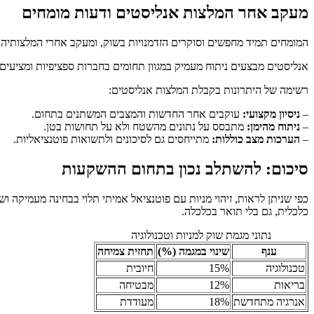
מעקב אחר המלצות אנליסטים ודעות מומחים
המומחים תמיד מחפשים וסוקרים הזדמנויות בשוק, ומעקב אחרי המלצותיהם
אנליסטים מבצעים ניתוח מעמיק במגוון תחומים בחברות ספציפיות ומציעי
רשימה של היתרונות בקבלת המלצות אנליסטים:
–
ניסיון מקצועי:
עוקבים אחר החדשות והמצבים המשתנים בתחום.
–
ניתוח מהימן:
מתבסס על נתונים מהשטח ולא על תחושות בטן.
–
הערכות מצב כוללות:
מתייחסים גם לסיכונים ולתשואות פוטנציאליות.
סיכום: להשתלב נכון בתחום ההשקעות
כפי שניתן לראות, זיהוי מניות עם פוטנציאל אמיתי תלוי בבחינה מעמיקה ו
כלכלית, גם בלי תואר בכלכלה.
נתוני מגמת שוק למניות וטכנולוגיה
ענף
שינוי במגמה (%)
תחזית צמיחה
טכנולוגיה
15%
חיובית
בריאות
12%
מבטיחה
אנרגיה מתחדשת
18%
מעודדת