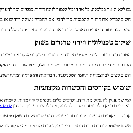
גם ללא תואר בכלכלה, כל אחד יכול ללמוד לנתח דוחות כספיים וכך להעריך
חשוב לבדוק את דוחות ההכנסות כדי להבין אם החברה משיגה רווחים או נמצ
טיפ זהב:
ניתוח המאזנים מאפשר לבחון את נכסיה והתחייבויותיה של החברה. אי
שילוב טכנולוגיה וזיהוי טרנדים בשוק
הטכנולוגיה הופכת לכלי משמעותי בזיהוי טרנדים בשוק ובמעקב אחר מגמות.
מערכות מודיעיניות מתקדמות תומכות במשימות אלו, ומאפשרות זיהוי מוקד
חשוב לשים לב לצמיחת תחומי הטכנולוגיה, הבריאות והאנרגיה המתחדשת, 
שימוש בקורסים והכשרות מקצועיות
למי שמעוניין להעמיק את הידע ולרכוש כלים נוספים לזיהוי מניות, קיימ
באופציות כמקור להכנסה נוספת. לדוגמה, ניתן להשתתף בקורס כגון
קורס א
קורסים מקוונים מספקים ידע נרחב ומעמיק בנוגע לדינמיקות השוק ואסטרטג
חשוב לדעת:
קורסים רבים ניתנים בליווי מקצועיים מנוסים, מה שמאפשר 