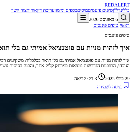
RED
ALERT
כללי
נדל"ן
טיפים פיננסים
מיסים
כספים ומימון
עריכת דין
אודות
צור קשר
6 באוגוסט 2026
ראשי
›
טיפים פיננסים
טיפים פיננסים
איך לזהות מניות עם פוטנציאל אמיתי גם בלי תו
איך לזהות מניות עם פוטנציאל אמיתי גם בלי תואר בכלכלה? משקיעים רבי
הנוכחי, התובנות הנדרשות נמצאות במרחק קליק אחד, והבנה בסיסית עשויה ל
29 ביולי 2025
3
דק׳ קריאה
כניסה לשמירה