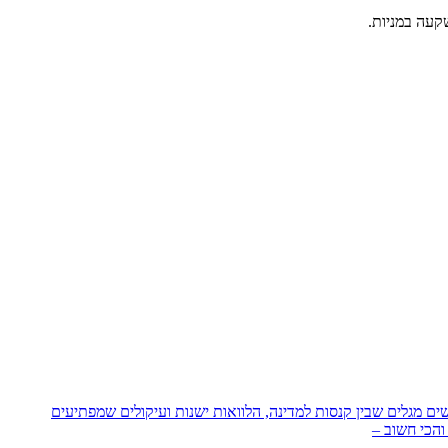
קעה במניות.
 מגלים שבין קנסות למדינה, הלוואות ישנות ועיקולים שמפתיעים
והכי חשוב –