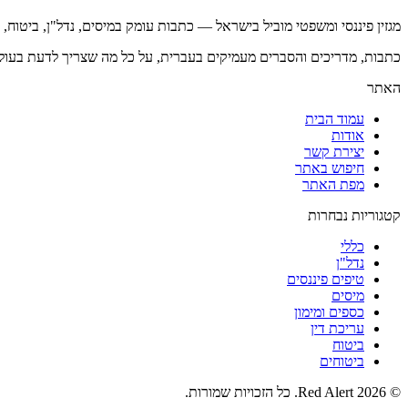
מגזין פיננסי ומשפטי מוביל בישראל — כתבות עומק במיסים, נדל"ן, ביטוח,
כתבות, מדריכים והסברים מעמיקים בעברית, על כל מה שצריך לדעת בעול
האתר
עמוד הבית
אודות
יצירת קשר
חיפוש באתר
מפת האתר
קטגוריות נבחרות
כללי
נדל"ן
טיפים פיננסים
מיסים
כספים ומימון
עריכת דין
ביטוח
ביטוחים
©
2026
Red Alert
. כל הזכויות שמורות.