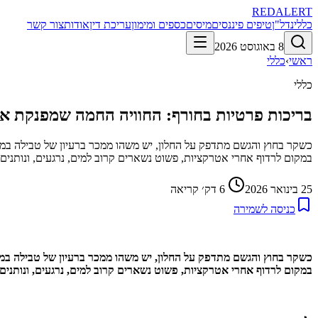
RED
ALERT
כללי
נדל"ן
טיפים פיננסים
מיסים
כספים ומימון
עריכת דין
אודות
צור קשר
8 באוגוסט 2026
ראשי
›
כללי
כללי
בריכות פרטיות בחורף: החוויה החמה שמפנקת 
כשקר בחוץ והגשם מתדפק על החלון, יש משהו ממכר ברעיון של טבילה במי
במקום לרדוף אחרי אטרקציות, פשוט נשארים קרוב למים, נרגעים, ונותנים ל
25 בינואר 2026
6
דק׳ קריאה
כניסה לשמירה
כשקר בחוץ והגשם מתדפק על החלון, יש משהו ממכר ברעיון של טבילה במי
במקום לרדוף אחרי אטרקציות, פשוט נשארים קרוב למים, נרגעים, ונותנים ל