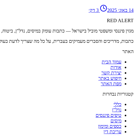
14 באוג׳ 2025
3
דק׳
RED
ALERT
מגזין פיננסי ומשפטי מוביל בישראל — כתבות עומק במיסים, נדל"ן, ביטוח,
כתבות, מדריכים והסברים מעמיקים בעברית, על כל מה שצריך לדעת בעול
האתר
עמוד הבית
אודות
יצירת קשר
חיפוש באתר
מפת האתר
קטגוריות נבחרות
כללי
נדל"ן
טיפים פיננסים
מיסים
כספים ומימון
עריכת דין