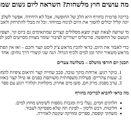
מה עושים חוץ מלשחות? השראה ליום גשום שמרג
בריכה פרטית בחורף היא הלב של החופשה, אבל לא היחידה. אפשר לשלב סד
יוגה קליל יכולים להפוך את היום לנינוח במיוחד. וכל זה מבלי להתרחק ו
מי שרוצה לצאת קצת ימצא מסלולים קצרים שמתאימים גם ביום קר, תצפיות 
הטעם של החופשה. פורטלים ייעודיים לציבור שומר מצוות מסייעים לסנן 
כדי לאבזר את היום, כדאי להכין מראש צ'ק ליסט קצר וחכם – ואז אין הפת
מראש משאיר יותר זמן למים ולכיף הגדול. הנה שני קיצורי דרך נוחים: אחד ל
תכנון יום חורפי מושלם – בשלושה צעדים
בוקר רגוע: ארוחת בוקר טובה, סבב שחייה קצר ותיאום ציפיות להמש
שעות צהריים: פעילות משפחתית משותפת בפנים או טיול קצר באזור
ערב מפנק: מרק חם, סשן מים אחרון, מקלחות וקלוז'ר רגוע עם ספר 
מה כדאי להביא לבריכה בחורף
חלוקים חמים, נעלי בית ומגבות נוספות לשימוש מחוץ למים.
חליטות, דבש ולימון – לפינת תה שלא מפסיקה לעבוד.
משחקי קופסה, ספרים ומוזיקה שקטה לאווירה.