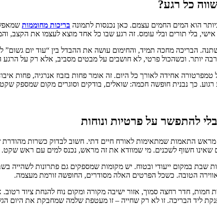
ווה כל רגע?
ותר הוא המים החמים עצמם. כאן נכנסות לתמונה
בריכות מחוממות
שמאפשרו
ישי, בלי תורים ובלי עומס. זה רגע שבו כל אחד מוצא לעצמו את הקצב, והמ
שתנה. הבריכה מחכה תמיד, והחימום עושה את ההבדל בין “עוד יום גשום” ל
הרבה יותר. וכשהכול פרטי, לא חושבים על מבטים מסביב, אלא רק על הרגע 
 טמפרטורה אחידה לאורך כל היום. זה אומר פחות בזבוז אנרגיה, פחות איבו
גוע. כך נבנית חופשה חכמה: שואלים, בודקים וסוגרים מקום שמספק שקט 
לי להתפשר על פרטיות ונוחות
א מראש התאמות שמתאימות לאורח חיים דתי. חשוב לבדוק כשרות מהודרת 
 שאינו חשוף לשכנים. מי שמוודא את זה מראש, נכנס למים עם ראש שקט.
ת שבת במקום ייעודי ובטוח. יש מקומות שמספקים גם פתרונות לשהייה בשב
אווירה הטובה. כשכל הפרטים האלה מסודרים, החופשה זורמת מעצמה.
 חמות, חדר רחצה סמוך, אזור ישיבה מקורה ומקום נוח להנחת ציוד רטוב. א
ת ליד הבריכה. זו לא רק שחייה – זו מעטפת שלמה שמחבקת את היום הגש