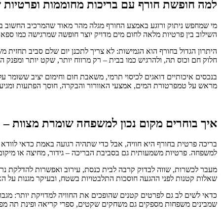
למה חופשת חורף עם בריכות מחוממות ופרטיות ש
מי שמחפש ניתוק ורוגע באמצע החורף מגלה מהר מאוד שהמרכיב החשוב בי
השילוב בין פרטיות מלאה לחום מים מדויק יוצר חופשה שמרגישה כמו ספא א
היתרון הגדול בחורף הוא הגמישות: לא צריך לתכנן יום שלם סביב תחזית מ
חלוק חם וכוס תה, ולהרגיש כמו בבית – רק מרווח יותר, שקט יותר ומפנק 
בנכסים איכותיים דואגים לכיסוי תרמי, משאבת חום וחימום יציב ששומר על
מראש על טמפרטורת המים, אמצעי האוורור והבקרה, חוסך הפתעות ומגיע ר
איך בוחרים מקום נכון למשפחה שומרת מצוות – ב
בריכה פרטית בחורף היא חוויה, אבל כדי שתהיה רגועה באמת כדאי לווד
למשפחה. פרטיות משמעותית גם בסביבת הבריכה – גידור, מחיצה או מיקום
מעבר לכשרות, שווה לבדוק קרבה לבית כנסת, עירוב ואפשרות להדלקת נרו
שאלות קטנות לפני ההגעה חוסכות התלבטויות בשטח, ובעיקר מגנות על ה
כדאי לשים לב גם לפרטים קטנים שהופכים את החוויה למדויקת יותר: מגבות
שמבינים משפחות מספקים גם משחקים שקטים, ספרי קריאה ופינת תה מפנק