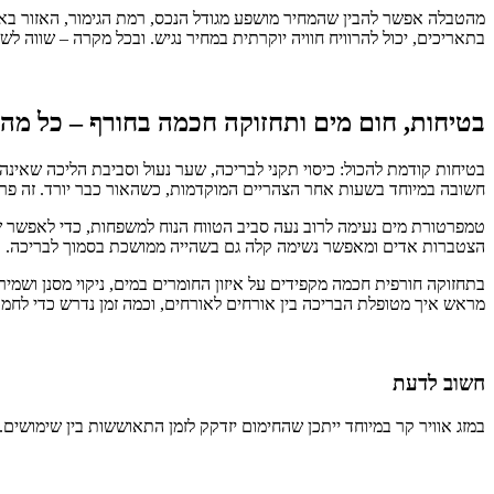
מהטבלה אפשר להבין שהמחיר מושפע מגודל הנכס, רמת הגימור, האזור בארץ ות
בתאריכים, יכול להרוויח חוויה יוקרתית במחיר נגיש. ובכל מקרה – שווה לש
בטיחות, חום מים ותחזוקה חכמה בחורף – כל מ
בטיחות קודמת להכול: כיסוי תקני לבריכה, שער נעול וסביבת הליכה שאינה
חשובה במיוחד בשעות אחר הצהריים המוקדמות, כשהאור כבר יורד. זה פרט 
טמפרטורת מים נעימה לרוב נעה סביב הטווח הנוח למשפחות, כדי לאפשר שהיי
הצטברות אדים ומאפשר נשימה קלה גם בשהייה ממושכת בסמוך לבריכה. וכ
בתחזוקה חורפית חכמה מקפידים על איזון החומרים במים, ניקוי מסנן ושמ
מראש איך מטופלת הבריכה בין אורחים לאורחים, וכמה זמן נדרש כדי לח
חשוב לדעת
במזג אוויר קר במיוחד ייתכן שהחימום יזדקק לזמן התאוששות בין שימושים