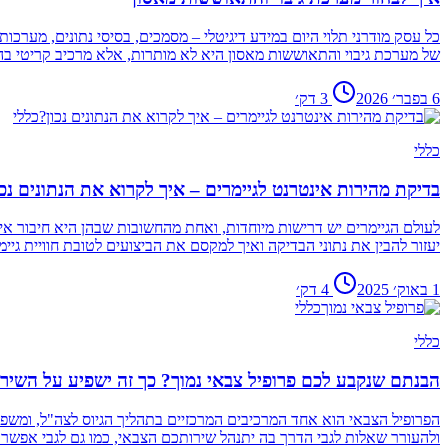
כל עסק מודרני תלוי היום במידע דיגיטלי – מסמכים, בסיסי נתונים, מער
של מערכת גיבוי והתאוששות מאסון היא לא מותרות, אלא מרכיב קריטי בהמ
6 בפבר׳ 2026
3
דק׳
כללי
כללי
בדיקת מהירות אינטרנט לגיימרים – איך לקרוא את הנתונים נכו
לעולם הגיימרים יש דרישות מיוחדות, ואחת מהחשובות שבהן היא חיבור אי
יעזור להבין את נתוני הבדיקה ואיך למקסם את הביצועים לטובת חוויית גיימ
1 באוק׳ 2025
4
דק׳
כללי
כללי
הבנתם שנקבע לכם פרופיל צבאי נמוך? כך זה ישפיע על השיר
הפרופיל הצבאי הוא אחד המרכיבים המרכזיים בתהליך הגיוס לצה"ל, ומשפי
ולהעורר שאלות לגבי הדרך בה יתנהל שירותכם הצבאי, כמו גם לגבי אפשר